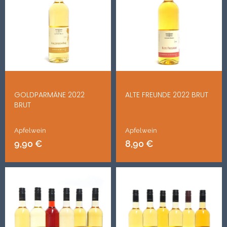
GOLDPARMÄNE 2022
ALTE FREUNDE 2022 BRUT
BRUT
Apfelwein
Apfelwein
9,90
€
8,90
€