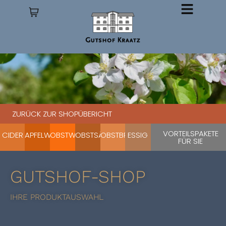
ZURÜCK ZUR SHOPÜBERICHT
VORTEILSPAKETE
CIDER
APFELWEINE
OBSTWEINE
OBSTSÄFTE
OBSTBRÄNDE
ESSIG
FÜR SIE
GUTSHOF-SHOP
IHRE PRODUKTAUSWAHL