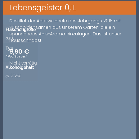
Lebensgeister 0,1L
Destillat der Apfelweinhefe des Jahrgangs 2018 mit
Süssdoldensamen aus unserem Garten, die ein
Flaschengröße
spannendes Anis-Aroma hinzufügen. Das ist unser
0,2 l
Hausschnaps!
Typ
9,90
€
Obstbrand
Nicht vorrätig
Alkoholgehalt
41 % Vol.