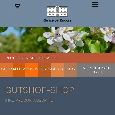
ZURÜCK ZUR SHOPÜBERICHT
VORTEILSPAKETE
CIDER
APFELWEINE
OBSTWEINE
OBSTSÄFTE
OBSTBRÄNDE
ESSIG
FÜR SIE
GUTSHOF-SHOP
IHRE PRODUKTAUSWAHL