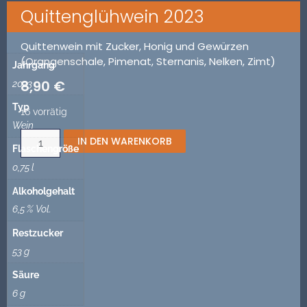
Quittenglühwein 2023
Quittenwein mit Zucker, Honig und Gewürzen
(Orangenschale, Pimenat, Sternanis, Nelken, Zimt)
Jahrgang
8,90
€
2023
Typ
16 vorrätig
Wein
IN DEN WARENKORB
Flaschengröße
0,75 l
Alkoholgehalt
6,5 % Vol.
Restzucker
53 g
Säure
6 g