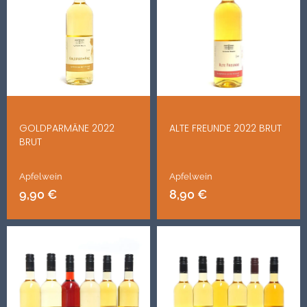
GOLDPARMÄNE 2022
ALTE FREUNDE 2022 BRUT
BRUT
Apfelwein
Apfelwein
9,90
€
8,90
€